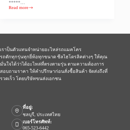
*****…
Read more
โรล
เลอ
ร์
[Caterpillar]
แคต
เต
เราป็นตัวแทนจำหน่ายอะไหล่รถแมคโคร
อร์พิล
รถตักทุกรุ่นทุกยี่ห้อทุกขนาด ซีลไฮโดรลิคต่างๆ ให้คุณ
ล่า
D4
มั่นใจได้ว่าได้อะไหล่ที่ตรงตามรุ่น ตามความต้องการ
รถ
สอบถามราคา ให้คำปรึกษาก่อนสั่งซื้อสินค้า จัดส่งถึงที่
ดัน
รวดเร็ว โดยบริษัทขนส่งเอกชน
ที่อยู่:
ชลบุรี, ประเทศไทย
เบอร์โทรศัพท์:
065-523-6442