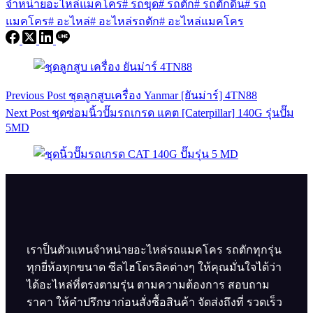
จำหน่ายอะไหล่แมคโคร
#
รถขุด
#
รถตัก
#
รถตักดิน
#
รถ
แมคโคร
#
อะไหล่
#
อะไหล่รถตัก
#
อะไหล่แมคโคร
Previous
Post
ชุดลูกสูบเครื่อง Yanmar [ยันม่าร์] 4TN88
Next
Post
ชุดซ่อมนิ้วปั๊มรถเกรด แคต [Caterpillar] 140G รุ่นปั๊ม
5MD
เราป็นตัวแทนจำหน่ายอะไหล่รถแมคโคร รถตักทุกรุ่น
ทุกยี่ห้อทุกขนาด ซีลไฮโดรลิคต่างๆ ให้คุณมั่นใจได้ว่า
ได้อะไหล่ที่ตรงตามรุ่น ตามความต้องการ สอบถาม
ราคา ให้คำปรึกษาก่อนสั่งซื้อสินค้า จัดส่งถึงที่ รวดเร็ว