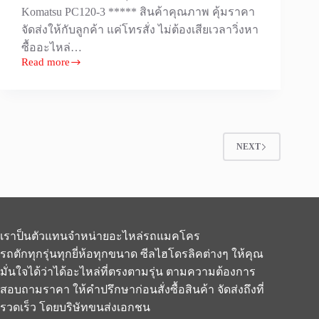
Komatsu PC120-3 ***** สินค้าคุณภาพ คุ้มราคา
จัดส่งให้กับลูกค้า แค่โทรสั่ง ไม่ต้องเสียเวลาวิ่งหา
ซื้ออะไหล่…
Read more
โซ
ลิ
นอย
สวิง
สำหรับ
NEXT
รถ
Komatsu
[โคมั
ตสุ]
PC120-
3
เราป็นตัวแทนจำหน่ายอะไหล่รถแมคโคร
รถตักทุกรุ่นทุกยี่ห้อทุกขนาด ซีลไฮโดรลิคต่างๆ ให้คุณ
มั่นใจได้ว่าได้อะไหล่ที่ตรงตามรุ่น ตามความต้องการ
สอบถามราคา ให้คำปรึกษาก่อนสั่งซื้อสินค้า จัดส่งถึงที่
รวดเร็ว โดยบริษัทขนส่งเอกชน