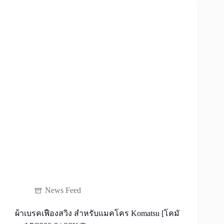
Komatsu
[โคมั
ตสุ]
PC20
News Feed
ผ้าเบรคเฟืองสวิง สำหรับแมคโคร Komatsu [โคมั