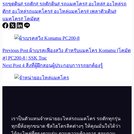
รถขุดดิน
#
รถตัก
#
รถตักดิน
#
รถแมคโคร
#
อะไหล่
#
อะไหล่รถ
ตัก
#
อะไหล่รถแมคโคร
#
อะไหล่แมคโคร
#
เพลาตัวเดิน
#
แมคโคร
#
โคมัตสุ
Previous
Post
ผ้าเบรคเฟืองสวิง สำหรับแมคโคร Komatsu [โคมัต
สุ] PC200-8 | SSK Trac
Next
Post
4 สิ่งที่ผู้ฝึกสอนผู้ประกอบการรถยกต้องรู้
เราป็นตัวแทนจำหน่ายอะไหล่รถแมคโคร รถตักทุกรุ่น
ทุกยี่ห้อทุกขนาด ซีลไฮโดรลิคต่างๆ ให้คุณมั่นใจได้ว่า
ได้อะไหล่ที่ตรงตามรุ่น ตามความต้องการ สอบถาม