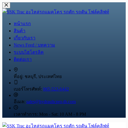
Skip
to
content
หน้าแรก
สินค้า
เกี่ยวกับเรา
News Feed / บทความ
ระบบไฮโดรลิค
ติดต่อเรา
ที่อยู่:
ชลบุรี, ประเทศไทย
เบอร์โทรศัพท์:
065-523-6442
อีเมล:
sales@hydraulicpro-th.com
เวลาทำการ:
Mon - Sat: 10 AM - 8 PM