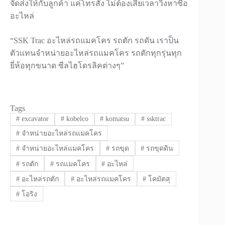
จัดส่งให้กับลูกค้า แค่โทรสั่ง ไม่ต้องเสียเวลาวิ่งหาซื้อ
อะไหล่
“SSK Trac อะไหล่รถแมคโคร รถตัก รถดัน เราป็น
ตัวแทนจำหน่ายอะไหล่รถแมคโคร รถตักทุกรุ่นทุก
ยี่ห้อทุกขนาด ซีลไฮโดรลิคต่างๆ”
Tags
#
excavator
#
kobelco
#
komatsu
#
ssktrac
#
จำหน่ายอะไหล่รถแมคโคร
#
จำหน่ายอะไหล่แมคโคร
#
รถขุด
#
รถขุดดิน
#
รถตัก
#
รถแมคโคร
#
อะไหล่
#
อะไหล่รถตัก
#
อะไหล่รถแมคโคร
#
โคมัตสุ
#
โอริง