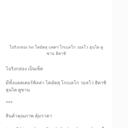
โอริงกล่อง Set โคมัตสุ แคตฯ โกเบลโก วอลโว ฮุนได ดู
ซาน ฮิตาชิ
โอริงกล่อง เป็นเซ็ต
มีทั้งแคตเตอร์พิลล่า โคมัตสุ โกเบลโก วอลโว่ ฮิตาชิ
ฮุนได ดูซาน
***
สินค้าคุณภาพ คุ้มราคา