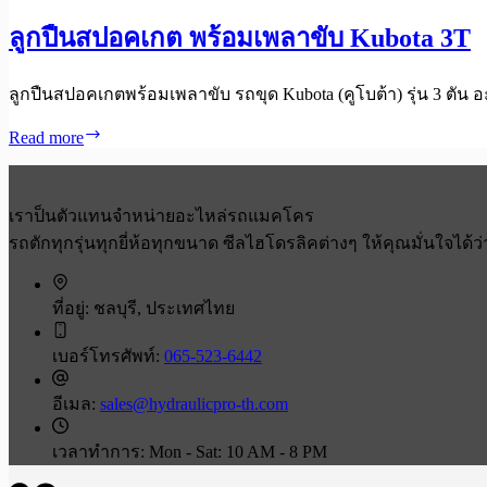
ลูกปืนสปอคเกต พร้อมเพลาขับ Kubota 3T
ลูกปืนสปอคเกตพร้อมเพลาขับ รถขุด Kubota (คูโบต้า) รุ่น 3 ตัน
Read more
ลูก
ปืน
ส
เราป็นตัวแทนจำหน่ายอะไหล่รถแมคโคร
ปอ
รถตักทุกรุ่นทุกยี่ห้อทุกขนาด ซีลไฮโดรลิคต่างๆ ให้คุณมั่นใจได้
คเกต
พร้อม
เพลา
ที่อยู่:
ชลบุรี, ประเทศไทย
ขับ
Kubota
เบอร์โทรศัพท์:
065-523-6442
3T
อีเมล:
sales@hydraulicpro-th.com
เวลาทำการ:
Mon - Sat: 10 AM - 8 PM