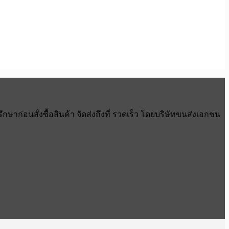
าก่อนสั่งซื้อสินค้า จัดส่งถึงที่ รวดเร็ว โดยบริษัทขนส่งเอกชน