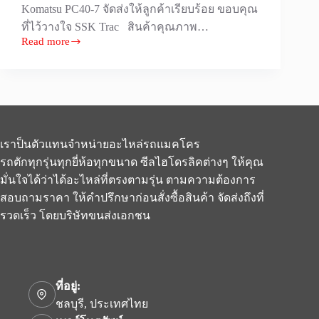
Komatsu PC40-7 จัดส่งให้ลูกค้าเรียบร้อย ขอบคุณ
ที่ไว้วางใจ SSK Trac สินค้าคุณภาพ…
Read more
จัด
ส่ง
ชุด
ซ่อม
ปั้ม
H/D
เราป็นตัวแทนจำหน่ายอะไหล่รถแมคโคร
ตัว
รถตักทุกรุ่นทุกยี่ห้อทุกขนาด ซีลไฮโดรลิคต่างๆ ให้คุณ
เดิน
Komatsu
มั่นใจได้ว่าได้อะไหล่ที่ตรงตามรุ่น ตามความต้องการ
PC40-
สอบถามราคา ให้คำปรึกษาก่อนสั่งซื้อสินค้า จัดส่งถึงที่
7
รวดเร็ว โดยบริษัทขนส่งเอกชน
ให้
ลูกค้า
ที่อยู่:
ชลบุรี, ประเทศไทย