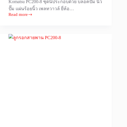
Komatsu PC200-8 ชุดนี้ประกอบด้วย บลอคปั๊ม นิ้ว
ปั๊ม แผ่นร้อยนิ้ว เพลทวาวล์ ยี่ห้อ…
Read more
ชุด
ซ่อม
ปั๊ม
มอเตอร์
สวิง
Komatsu
[โคมั
ตสุ]
PC200-
8