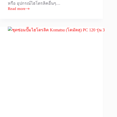
หรือ อุปกรณ์ไฮโดรลิคอื่นๆ…
Read more
ซีล
ไฮ
โดร
ลิค
DAS
ราคา
ส่ง
หลาก
หลาย
ขนาด