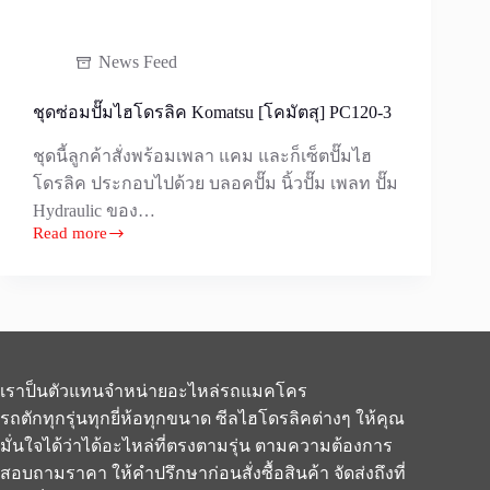
News Feed
ชุดซ่อมปั๊มไฮโดรลิค Komatsu [โคมัตสุ] PC120-3
ชุดนี้ลูกค้าสั่งพร้อมเพลา แคม และก็เซ็ตปั๊มไฮ
โดรลิค ประกอบไปด้วย บลอคปั๊ม นิ้วปั๊ม เพลท ปั๊ม
Hydraulic ของ…
Read more
ชุด
ซ่อม
ปั๊ม
ไฮ
โดร
ลิค
เราป็นตัวแทนจำหน่ายอะไหล่รถแมคโคร
Komatsu
รถตักทุกรุ่นทุกยี่ห้อทุกขนาด ซีลไฮโดรลิคต่างๆ ให้คุณ
[โคมั
มั่นใจได้ว่าได้อะไหล่ที่ตรงตามรุ่น ตามความต้องการ
ตสุ]
PC120-
สอบถามราคา ให้คำปรึกษาก่อนสั่งซื้อสินค้า จัดส่งถึงที่
3