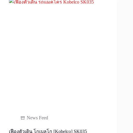
แร
งดันไฮ
โดร
ลิค
Kobelco
[โก
เบล
โก]
SK120
News Feed
เฟืองตัวเดิน โกเบลโก [Kobelco] SK035