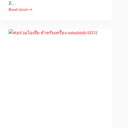
ดี…
Read more
เฟือง
สวิง
ชั้น
บาง
Kobelco
[โก
เบล
โก]
SK200-
6