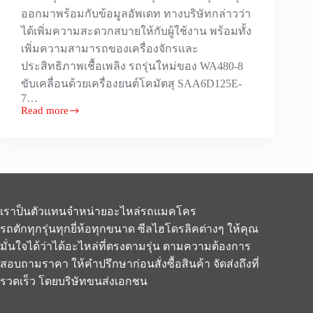
ออกมาพร้อมกับข้อมูลอัพเดท ทางบริษัทกล่าวว่า
ได้เพิ่มความสะดวกสบายให้กับผู้ใช้งาน พร้อมทั้ง
เพิ่มความสามารถของเครื่องจักรและ
ประสิทธิภาพเชื้อเพลิง รถรุ่นใหม่ของ WA480-8
ขับเคลื่อนด้วยเครื่องยนต์โคมัตสุ SAA6D125E-
7…
Read more
[บทความ]
Komatsu
โคมั
ตสุ
WA480-
8
ตัว
เราป็นตัวแทนจำหน่ายอะไหล่รถแมคโคร
ใหม่
รถตักทุกรุ่นทุกยี่ห้อทุกขนาด ซีลไฮโดรลิคต่างๆ ให้คุณ
ของ
มั่นใจได้ว่าได้อะไหล่ที่ตรงตามรุ่น ตามความต้องการ
โคมั
สอบถามราคา ให้คำปรึกษาก่อนสั่งซื้อสินค้า จัดส่งถึงที่
ตสุ
รวดเร็ว โดยบริษัทขนส่งเอกชน