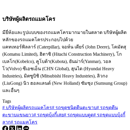
บริษัทผู้ผลิตรถแมคโคร
มียี่ห้อและรูปแบบของรถแมคโครมากมายในตลาด บริษัทผู้ผลิต
หลักของรถแมคโครประกอบไปด้วย
แคทเทอร์พิลลาร์ (Caterpillar), จอห์น เดียร์ (John Deere), โคมัตสุ
(Komatsu Limited), ฮิตาชิ (Hitachi Construction Machinery), โก
เบลโก(Kobelco), คูโบต้า(Kubota), ยันม่าร์(Yanmar), วอล
โว(Volvo) ซีเอชเอ็น (CHN Global), ฮุนได (Hyundai Heavy
Industries), มิตซูบิชิ (Mitsubishi Heavy Industries), ลิวกง
(LiuGong) นิว ฮอลแลนด์ (New Holland) ซัมซุง (Sumsung Group)
และอื่นๆ
Tags
#
บริษัทผู้ผลิตรถแมคโคร
#
รถขุดชนิดตีนตะขาบ
#
รถขุดตีน
ตะขาบแขนยาว
#
รถขุดบุ้งกี๋เสย
#
รถขุดแบบดูด
#
รถขุดแบบบุ้งกี๋
ลาก
#
รถแมคโคร